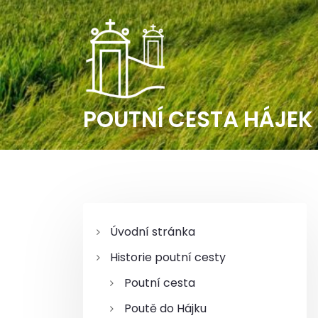
S
k
i
p
t
o
c
POUTNÍ CESTA HÁJEK
o
n
t
e
n
t
Úvodní stránka
Historie poutní cesty
Poutní cesta
Poutě do Hájku