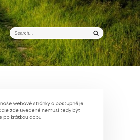
S
S
e
e
a
a
r
r
c
c
h
h
f
o
r
:
li naše webové stránky a postupně je
údaje zde uvedené nemusí tedy být
e po krátkou dobu.