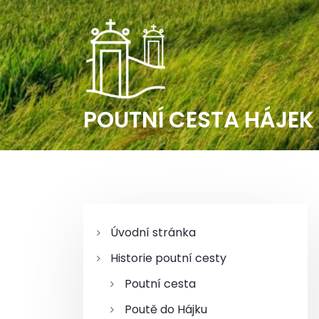
S
k
i
p
t
o
c
POUTNÍ CESTA HÁJEK
o
n
t
e
n
t
Úvodní stránka
Historie poutní cesty
Poutní cesta
Poutě do Hájku