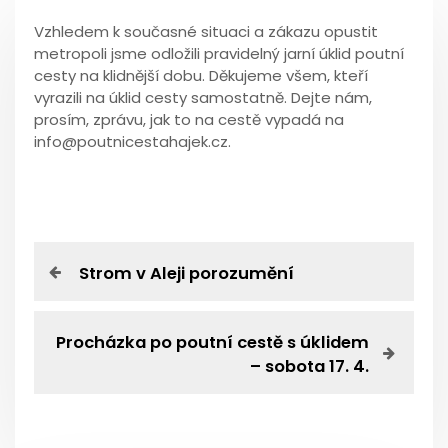
Vzhledem k současné situaci a zákazu opustit
metropoli jsme odložili pravidelný jarní úklid poutní
cesty na klidnější dobu. Děkujeme všem, kteří
vyrazili na úklid cesty samostatně. Dejte nám,
prosím, zprávu, jak to na cestě vypadá na
info@poutnicestahajek.cz.
N
P
Strom v Aleji porozumění
r
a
e
v
N
Procházka po poutní cestě s úklidem
v
i
e
– sobota 17. 4.
o
x
i
u
t
s
P
g
P