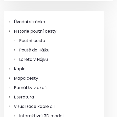
o
o
s
a
s
t
t
c
Úvodní stránka
Historie poutní cesty
e
Poutní cesta
p
Poutě do Hájku
r
Loreta v Hájku
o
Kaple
Mapa cesty
p
Památky v okolí
ř
Literatura
í
Vizualizace kaple č. 1
s
Interaktivní 3D model