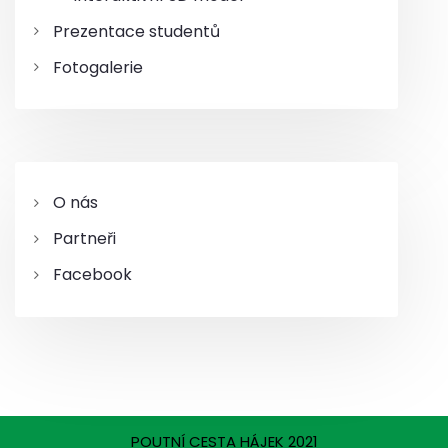
Prezentace studentů
p
Fotogalerie
ě
v
e
O nás
k
Partneři
Facebook
POUTNÍ CESTA HÁJEK 2021